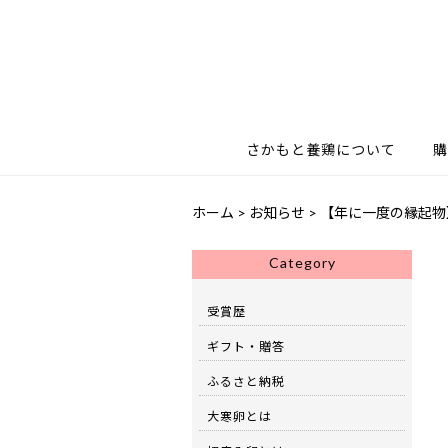
さかもと養鶏について
購
ホーム
>
お知らせ
>
【年に一度の縁起物
Category
受賞歴
ギフト・贈答
ふるさと納税
大寒卵とは