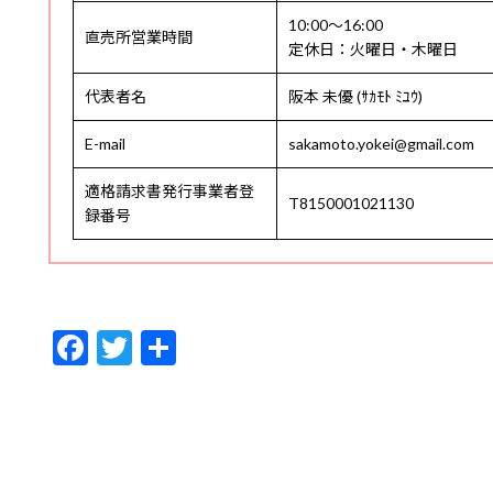
10:00〜16:00
直売所営業時間
定休日：火曜日・木曜日
代表者名
阪本 未優 (ｻｶﾓﾄ ﾐﾕｳ)
E-mail
sakamoto.yokei@gmail.com
適格請求書発行事業者登
T8150001021130
録番号
F
T
共
ac
w
有
e
itt
b
er
o