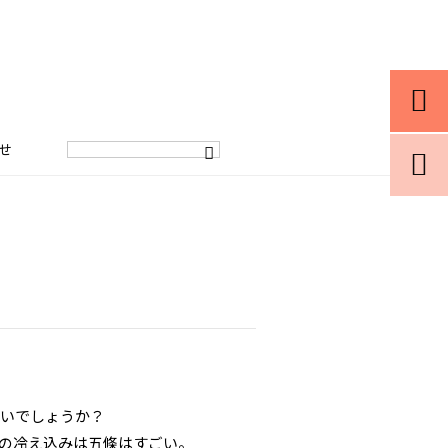

せ

ないでしょうか？
の冷え込みは五條はすごい。