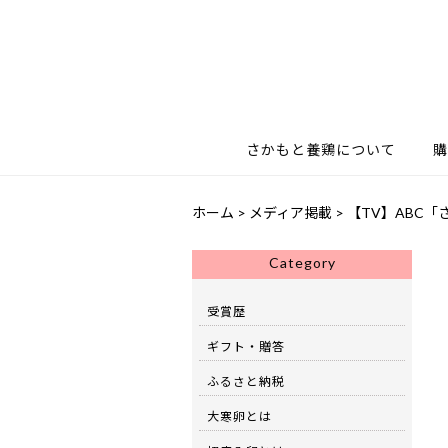
さかもと養鶏について
購
ホーム
>
メディア掲載
>
【TV】ABC
Category
受賞歴
ギフト・贈答
ふるさと納税
大寒卵とは