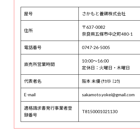
屋号
さかもと養鶏株式会社
〒637-0082
住所
奈良県五條市中之町480-1
電話番号
0747-26-5005
10:00〜16:00
直売所営業時間
定休日：火曜日・木曜日
代表者名
阪本 未優 (ｻｶﾓﾄ ﾐﾕｳ)
E-mail
sakamoto.yokei@gmail.com
適格請求書発行事業者登
T8150001021130
録番号