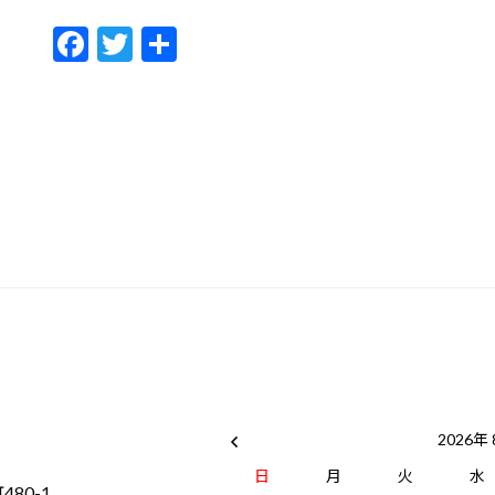
F
T
共
ac
w
有
e
itt
b
er
o
o
k
2026年
日
月
火
水
80-1