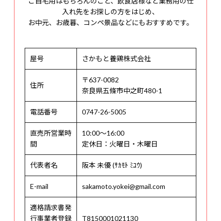
ご自宅用はもちろんのこと、飲食店様など業務用の仕
入れ先をお探しの方をはじめ、
お中元、お歳暮、コンペ景品などにもおすすめです。
屋号
さかもと養鶏株式会社
〒637-0082
住所
奈良県五條市中之町480-1
電話番号
0747-26-5005
直売所営業時
10:00〜16:00
間
定休日：火曜日・木曜日
代表者名
阪本 未優 (ｻｶﾓﾄ ﾐﾕｳ)
E-mail
sakamoto.yokei@gmail.com
適格請求書発
行事業者登録
T8150001021130