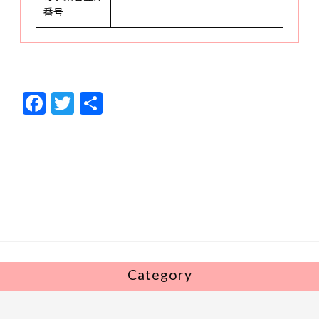
番号
F
T
共
ac
w
有
e
itt
b
er
o
o
k
Category