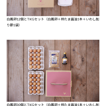
白鳳卵12個とTKGセット（白鳳卵＋柿たま醤油1本＋いわし削
り節1袋）
白鳳卵30個とTKGセット（白鳳卵＋柿たま醤油1本＋いわし削