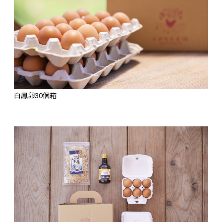
白鳳卵30個箱