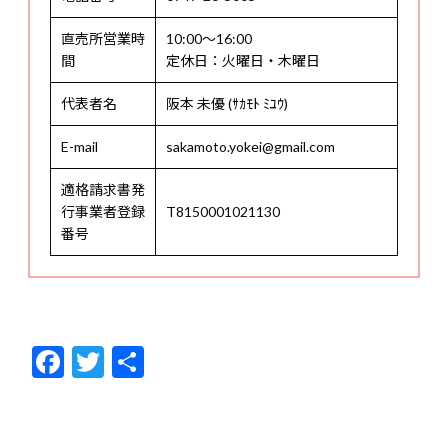
直売所営業時
10:00〜16:00
間
定休日：火曜日・木曜日
代表者名
阪本 未優 (ｻｶﾓﾄ ﾐﾕｳ)
E-mail
sakamoto.yokei@gmail.com
適格請求書発
行事業者登録
T8150001021130
番号
F
T
共
ac
w
有
e
itt