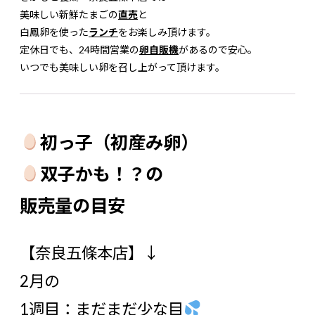
美味しい新鮮たまごの
直売
と
白鳳卵を使った
ランチ
をお楽しみ頂けます。
定休日でも、24時間営業の
卵自販機
があるので安心。
いつでも美味しい卵を召し上がって頂けます。
初っ子（初産み卵）
双子かも！？の
販売量の目安
【奈良五條本店】↓
2月の
1週目：まだまだ少な目