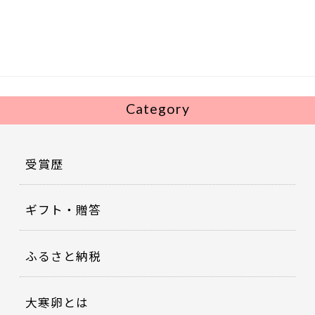
b
er
o
o
k
Category
受賞歴
ギフト・贈答
ふるさと納税
大寒卵とは