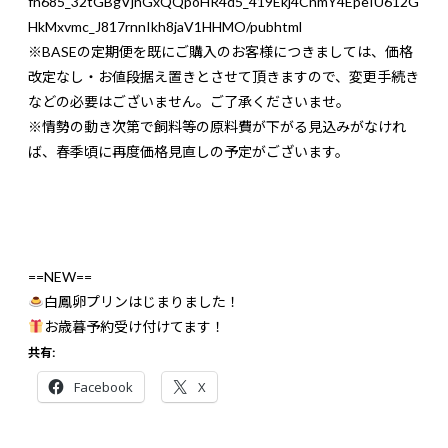
fn685_32tGBgVjnGxQQpoHR4d5_419Ekj4CnmY4EpeIU612G
HkMxvmc_J817rnnIkh8jaV1HHMO/pubhtml
※BASEの定期便を既にご購入のお客様につきましては、価格
改定なし・お値段据え置きとさせて頂きますので、変更手続き
などの必要はございません。ご了承くださいませ。
※情勢の動き次第で飼料等の原料費が下がる見込みがなけれ
ば、春季頃に再度価格見直しの予定がございます。
==NEW==
白鳳卵プリンはじまりました！
お歳暮予約受け付けてます！
共有:
Facebook
X