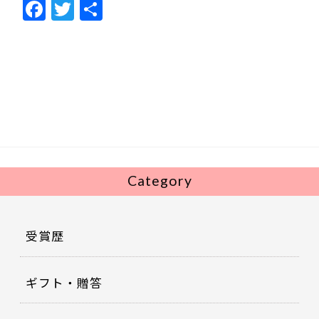
F
T
共
ac
w
有
e
itt
b
er
o
o
k
Category
受賞歴
ギフト・贈答