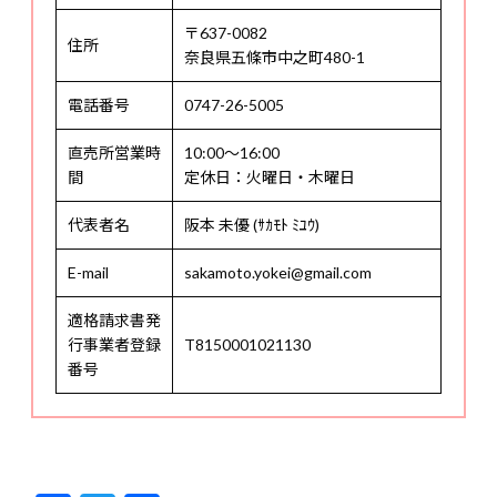
〒637-0082
住所
奈良県五條市中之町480-1
電話番号
0747-26-5005
直売所営業時
10:00〜16:00
間
定休日：火曜日・木曜日
代表者名
阪本 未優 (ｻｶﾓﾄ ﾐﾕｳ)
E-mail
sakamoto.yokei@gmail.com
適格請求書発
行事業者登録
T8150001021130
番号